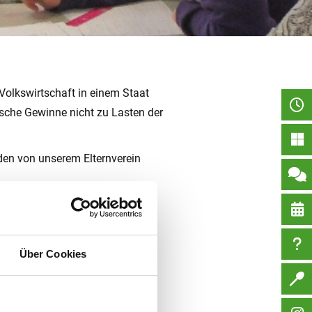
Volkswirtschaft in einem Staat
ische Gewinne nicht zu Lasten der
den von unserem Elternverein
r am Schluss stand doch das
Über Cookies
erung gearbeitet – das habe ich
t haben, waren auf Österreich
aben nicht nur über Wirtschaft,