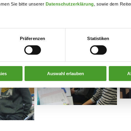
hmen Sie bitte unserer
Datenschutzerklärung
, sowie dem Reiter
politischen Bildung, an dem WRG und ORG in gleicher Weise teiln
Präferenzen
Statistiken
ies
Auswahl erlauben
A