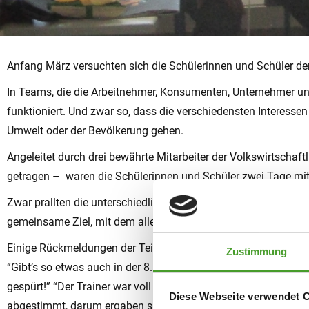
Anfang März versuchten sich die Schülerinnen und Schüler der
In Teams, die die Arbeitnehmer, Konsumenten, Unternehmer und 
funktioniert. Und zwar so, dass die verschiedensten Interess
Umwelt oder der Bevölkerung gehen.
Angeleitet durch drei bewährte Mitarbeiter der Volkswirtsch
getragen – waren die Schülerinnen und Schüler zwei Tage mit 
Zwar prallten die unterschiedlichen Interessen heftig aufeinan
gemeinsame Ziel, mit dem alle gut leben konnten, im Mittelpun
Einige Rückmeldungen der Teilnehmerinnen und Teilnehmer:
Zustimmung
“Gibt’s so etwas auch in der 8. Klasse wieder ?” “Der Trainer h
gespürt!” “Der Trainer war voll kompetent und cool !” “Wir ha
Diese Webseite verwendet 
abgestimmt, darum ergaben sich aktuelle Verbindungen!” “Es w