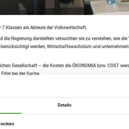
 7.Klassen als Akteure der Volkswirtschaft.
die Regierung darstellten versuchten sie zu verstehen, wie die 
en berücksichtigt werden, Wirtschaftswachstum und unternehmer
aftlichen Gesellschaft – die Kosten die ÖKONOMIA bzw. COST wer
Eifer bei der Sache.
der, es wurde leidenschaftlich diskutiert und argumentiert, abe
kt.
Details
at alles verständlich erklärt ” “Er hat die zwei Tage mit Begeist
ben viel Neues kennengelernt” Die Daten, mit denen wir gearbeite
Cookies
ar eine Form, Wirtschaft als spannend kennenzulernen !” “Wir h