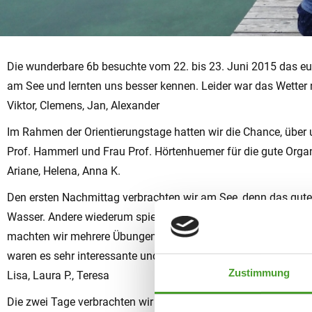
Die wunderbare 6b besuchte vom 22. bis 23. Juni 2015 das e
am See und lernten uns besser kennen. Leider war das Wetter 
Viktor, Clemens, Jan, Alexander
Im Rahmen der Orientierungstage hatten wir die Chance, übe
Prof. Hammerl und Frau Prof. Hörtenhuemer für die gute Organ
Ariane, Helena, Anna K.
Den ersten Nachmittag verbrachten wir am See, denn das gute 
Wasser. Andere wiederum spielten Karten oder unterhielten s
machten wir mehrere Übungen, die uns unter anderem auf unse
waren es sehr interessante und durchaus informative Tage.
Zustimmung
Lisa, Laura P., Teresa
Die zwei Tage verbrachten wir in perfekter Ausgeglichenheit z