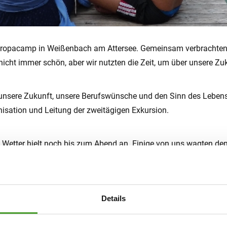
uropacamp in Weißenbach am Attersee. Gemeinsam verbrachten 
nicht immer schön, aber wir nutzten die Zeit, um über unsere Z
r unsere Zukunft, unsere Berufswünsche und den Sinn des Lebe
isation und Leitung der zweitägigen Exkursion.
Wetter hielt noch bis zum Abend an. Einige von uns wagten den
ich. Wir wählten im Vorhinein das Thema „Lebenserfahrung und 
re Berufswahl beziehungsweise auf unseren Berufswunsch hinlei
Details
wischen Freizeit und Programm. Anhand lustiger Spiele lernten w