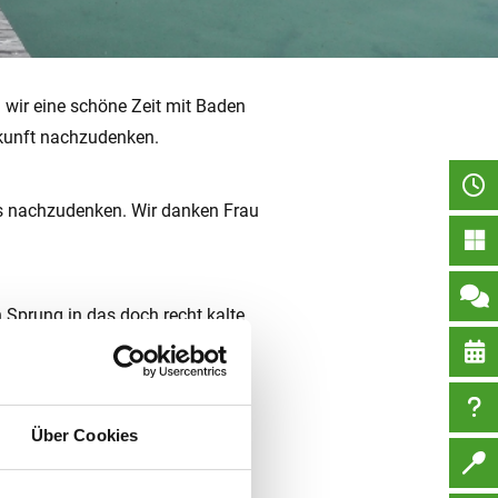
wir eine schöne Zeit mit Baden
ukunft nachzudenken.
ns nachzudenken. Wir danken Frau
 Sprung in das doch recht kalte
Lebensgestaltung“. Dazu
ten sollten. Alles in allem
Über Cookies
ir uns selbst und unsere