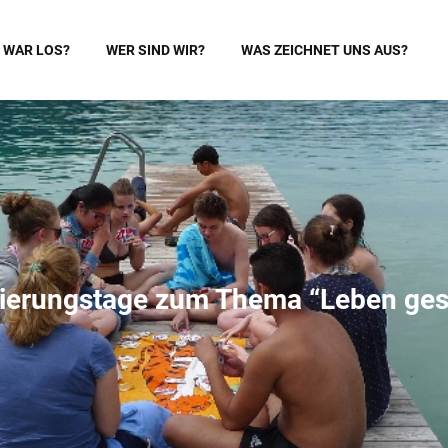
 WAR LOS?
WER SIND WIR?
WAS ZEICHNET UNS AUS?
tierungstage zum Thema “Leben ges