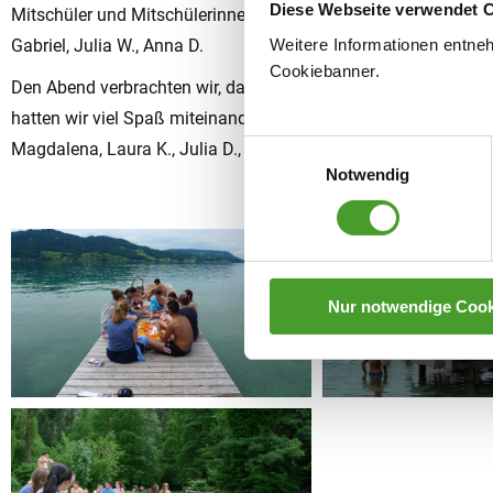
Diese Webseite verwendet 
Mitschüler und Mitschülerinnen besser kennen und sammelten 
Weitere Informationen entne
Gabriel, Julia W., Anna D.
Cookiebanner.
Den Abend verbrachten wir, da es leider zu regnen begonnen h
hatten wir viel Spaß miteinander und haben die gemeinsamen
Magdalena, Laura K., Julia D., Larissa
Einwilligungsauswahl
Notwendig
Nur notwendige Cook