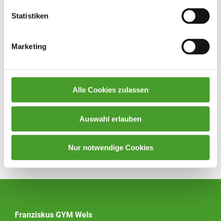
Wir freuen uns, Sie als Eltern sowie Ihre Tochter oder Ihren
Statistiken
Sohn kennenzulernen.
Freundliche Grüße
Marketing
Mag. Georg König
Direktor
Alle Cookies zulassen
Auswahl erlauben
Nur notwendige Cookies
Zurück zur Übersicht
Franziskus GYM Wels