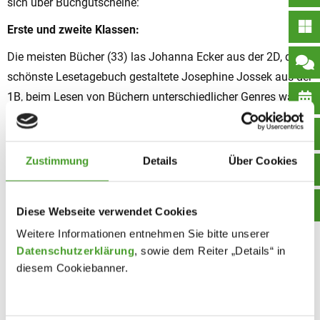
sich über Buchgutscheine:
Erste und zweite Klassen:
Die meisten Bücher (33) las Johanna Ecker aus der 2D, das
schönste Lesetagebuch gestaltete Josephine Jossek aus der
1B, beim Lesen von Büchern unterschiedlicher Genres war
Hannah Alt (1C) am besten. Johanna Ecker (2B) gewann in
vier Kategorien: Sie bewältigte das Buch mit den meisten
Seiten, las die größte Zahl von Büchern einer Autorin und
Zustimmung
Details
Über Cookies
gestaltete einen tollen Buch-Film-Vergleich.
Dritte und vierte Klassen:
Diese Webseite verwendet Cookies
Annika Hunyar (3B) las die meisten Bücher einer Autorin,
Weitere Informationen entnehmen Sie bitte unserer
Helene Mitgutsch (3C) gewann bei den verschiedenen
Datenschutzerklärung
, sowie dem Reiter „Details“ in
diesem Cookiebanner.
Genres und Leopold Aichinger (3C) verschlang das dickste
Buch.
In der Kategorie Kurzvideo gewannen
: Arghavan Jamshidi