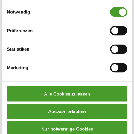
Einwilligungsauswahl
(5C), Mia Fischer (6C) und Tara Reiter (6C).
Notwendig
Wir gratulieren allen Gewinner:innen herzlich!
a
Mag.
Angelika Wakolbinger
Präferenzen
Statistiken
Marketing
Alle Cookies zulassen
Auswahl erlauben
Nur notwendige Cookies