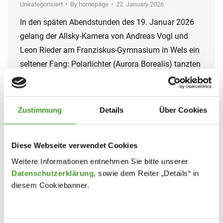
Unkategorisiert
By
homepage
22. January 2026
In den späten Abendstunden des 19. Januar 2026
gelang der Allsky-Kamera von Andreas Vogl und
Leon Rieder am Franziskus-Gymnasium in Wels ein
seltener Fang: Polarlichter (Aurora Borealis) tanzten
am Himmel über Oberösterreich. Obwohl die Region
weit südlich jener Breiten liegt, in denen dieses
Naturschauspiel normalerweise zuhause ist, war der
Zustimmung
Details
Über Cookies
geomagnetische Sturm außergewöhnlich kräftig –
stark…
Diese Webseite verwendet Cookies
Weitere Informationen entnehmen Sie bitte unserer
Datenschutzerklärung
, sowie dem Reiter „Details“ in
diesem Cookiebanner.