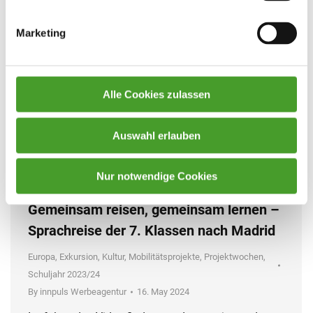
Marketing
Alle Cookies zulassen
Auswahl erlauben
Nur notwendige Cookies
Gemeinsam reisen, gemeinsam lernen –
Sprachreise der 7. Klassen nach Madrid
Europa
,
Exkursion
,
Kultur
,
Mobilitätsprojekte
,
Projektwochen
,
Schuljahr 2023/24
By
innpuls Werbeagentur
16. May 2024