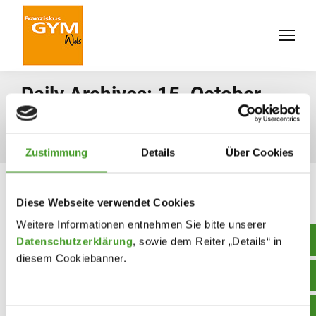
Daily Archives:
15. October
2025
You are here:
Home
2025
October
15
Zustimmung
Details
Über Cookies
Diese Webseite verwendet Cookies
Weitere Informationen entnehmen Sie bitte unserer
Datenschutzerklärung
, sowie dem Reiter „Details“ in
diesem Cookiebanner.