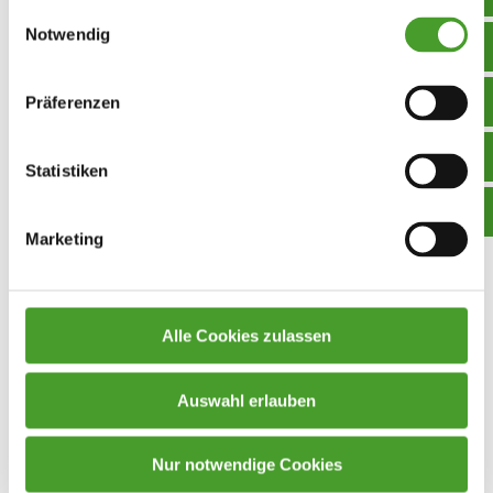
Einwilligungsauswahl
Notwendig
Exkursion zur Ausstellung „Träume
träumen“ auf der Schallaburg
Präferenzen
Exkursion
,
Neues aus dem Unterricht
,
Schuljahr 2025/26
By
homepage
15. October 2025
Statistiken
Am 9. Oktober 2025 besuchten die Schüler*innen
der 6. und 7. Klasse im Rahmen des HGK-
Marketing
Unterrichts und der Projektwerkstatt / ORG die
Ausstellung „Träume träumen“ auf der Schallaburg.
Die Ausstellung stand unter dem Motto „Schlafend
Alle Cookies zulassen
– Verträumt – Hellwach: Träume entdecken“. Seit
jeher beschäftigen Träume Menschen auf der
Auswahl erlauben
ganzen Welt. In verschiedenen Religionen und
Kulturen…
Nur notwendige Cookies