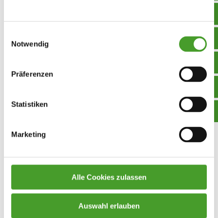
Einwilligungsauswahl
Notwendig
Präferenzen
Kulturreise nach Straßburg – Politische
Bildung hautnah
Statistiken
Exkursion
,
Fremdsprachen
,
Mobilitätsprojekte
,
Projektwochen
,
Schuljahr 2025/26
Marketing
By
homepage
17. November 2025
Der Tradition unserer Schule folgend reisten die 8.
Klassen Ende Oktober für vier Tage nach Straßburg
Alle Cookies zulassen
und in die umliegende Region des Elsass. Bei einer
Stadtführung erhielten wir einen guten Einblick in
Auswahl erlauben
die Geschichte von Straßburg mit ihren schmucken