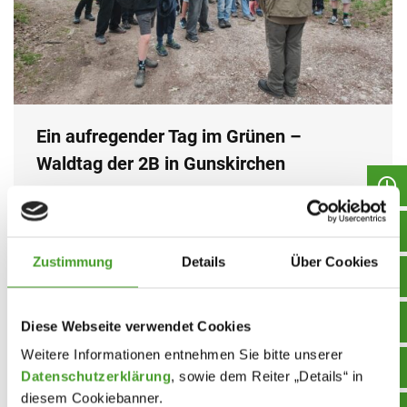
Ein aufregender Tag im Grünen –
Waldtag der 2B in Gunskirchen
Exkursion
,
Neues aus dem Unterricht
,
Schuljahr 2025/26
By
homepage
25. May 2026
Am 20.05. erwartete die 2B ein Tag an der frischen
Zustimmung
Details
Über Cookies
Luft, vollgepackt mit Teamwork, Wissen über die
Natur und kulinarischen Genüssen. Zu Beginn lernte
Diese Webseite verwendet Cookies
die Klasse vom Waldpädagogen Gustav Steinhuber
die wichtigsten Verhaltensregeln im Wald kennen.
Weitere Informationen entnehmen Sie bitte unserer
Datenschutzerklärung
, sowie dem Reiter „Details“ in
Ausgerüstet mit Becherlupen suchten die
diesem Cookiebanner.
Schüler:innen nach verschiedenen Insekten und