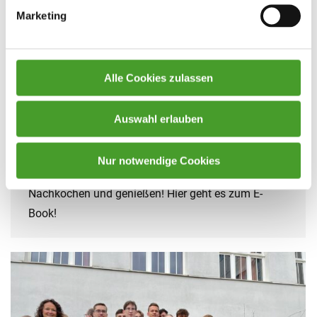
Marketing
Spanische Köstlichkeiten zum
Nachkochen
Alle Cookies zulassen
Schuljahr 2023/24
By
innpuls Werbeagentur
4. April 2024
Das Spanisch WPG hat sich mit den kulinarischen
Auswahl erlauben
Köstlichkeiten der spanischsprachigen
Welt auseinandergesetzt und seine Lieblingsrezepte
Nur notwendige Cookies
in einem E-Book gesammelt! Viel Spaß beim
Nachkochen und genießen! Hier geht es zum E-
Book!