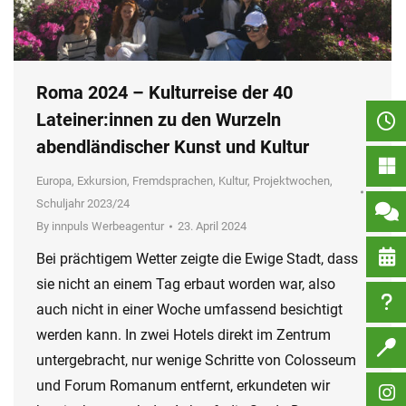
Roma 2024 – Kulturreise der 40
Lateiner:innen zu den Wurzeln
abendländischer Kunst und Kultur
Europa
,
Exkursion
,
Fremdsprachen
,
Kultur
,
Projektwochen
,
Schuljahr 2023/24
By
innpuls Werbeagentur
23. April 2024
Bei prächtigem Wetter zeigte die Ewige Stadt, dass
sie nicht an einem Tag erbaut worden war, also
auch nicht in einer Woche umfassend besichtigt
werden kann. In zwei Hotels direkt im Zentrum
untergebracht, nur wenige Schritte von Colosseum
und Forum Romanum entfernt, erkundeten wir