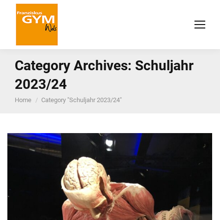
Category Archives:
Schuljahr
2023/24
You are here:
Home
Category "Schuljahr 2023/24"