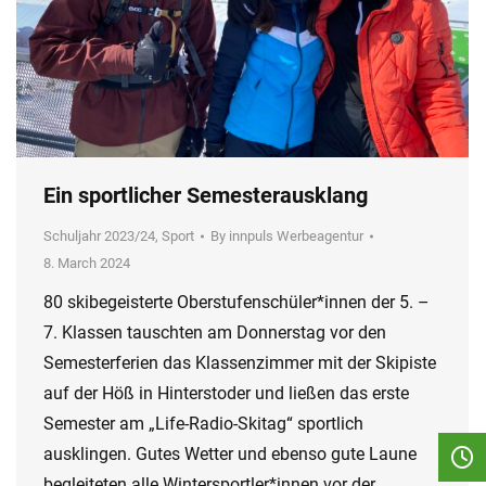
Ein sportlicher Semesterausklang
Schuljahr 2023/24
,
Sport
By
innpuls Werbeagentur
8. March 2024
80 skibegeisterte Oberstufenschüler*innen der 5. –
7. Klassen tauschten am Donnerstag vor den
Semesterferien das Klassenzimmer mit der Skipiste
auf der Höß in Hinterstoder und ließen das erste
Semester am „Life-Radio-Skitag“ sportlich
ausklingen. Gutes Wetter und ebenso gute Laune
begleiteten alle Wintersportler*innen vor der