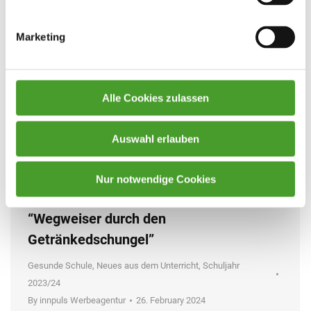
Marketing
Alle Cookies zulassen
Auswahl erlauben
Nur notwendige Cookies
Workshop der Gesunden Schule:
“Wegweiser durch den
Getränkedschungel”
Gesunde Schule
,
Neues aus dem Unterricht
,
Schuljahr
2023/24
By
innpuls Werbeagentur
26. February 2024