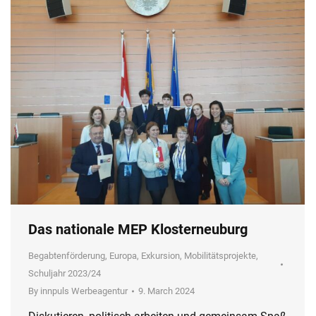
Das nationale MEP Klosterneuburg
Begabtenförderung
,
Europa
,
Exkursion
,
Mobilitätsprojekte
,
Schuljahr 2023/24
By
innpuls Werbeagentur
9. March 2024