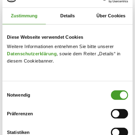
Angewandte Mathematik
Begabtenförderung
,
Schuljahr 2023/24
Zustimmung
Details
Über Cookies
By
innpuls Werbeagentur
26. February 2024
Auch heuer durften wir (Hannah Holzhammer,
Diese Webseite verwendet Cookies
Rebekka Kucher & Maximilian Staflinger – 7C) in
Weitere Informationen entnehmen Sie bitte unserer
der Woche vor den Semesterferien wieder an der
Datenschutzerklärung
, sowie dem Reiter „Details“ in
„Projektwoche Angewandte Mathematik“, welche
diesem Cookiebanner.
heuer zum 20. Mal von Talente OÖ in
Zusammenarbeit mit der Bildungsdirektion OÖ und
der JKU im Landesbildungszentrum Schloss
Einwilligungsauswahl
Weinberg veranstaltet wurde, teilnehmen und eine
Notwendig
Woche voller mathematischer Entdeckungen…
Präferenzen
Statistiken