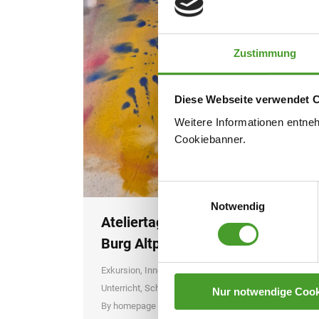
Zustimmung
Diese Webseite verwendet 
Weitere Informationen entne
Cookiebanner.
Einwilligungsauswahl
Notwendig
Ateliertage der 6. Klasse auf der
Burg Altpernstein
Exkursion
,
Innovative Lernformen
,
Neues aus dem
Unterricht
,
Schuljahr 2025/26
Nur notwendige Cook
By
homepage
14. March 2026