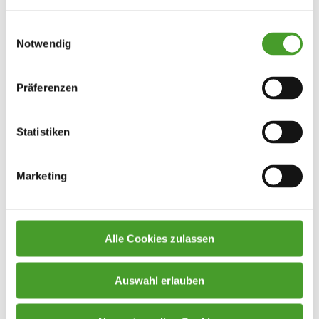
14:30 Uhr…
Einwilligungsauswahl
Notwendig
Präferenzen
Statistiken
Marketing
Alle Cookies zulassen
“Ganz schön sportlich” – die 5. Klassen
in Mattsee
Auswahl erlauben
Schuljahr 2021/22
,
Sport
By
innpuls Werbeagentur