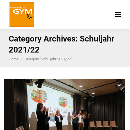
Category Archives:
Schuljahr
2021/22
You are here:
Home
Category "Schuljahr 2021/22"