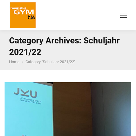
Category Archives:
Schuljahr
2021/22
You are here:
Home
Category "Schuljahr 2021/22"