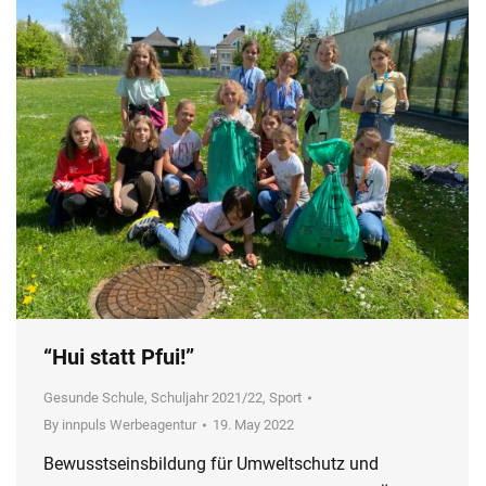
“Hui statt Pfui!”
Gesunde Schule
,
Schuljahr 2021/22
,
Sport
By
innpuls Werbeagentur
19. May 2022
Bewusstseinsbildung für Umweltschutz und