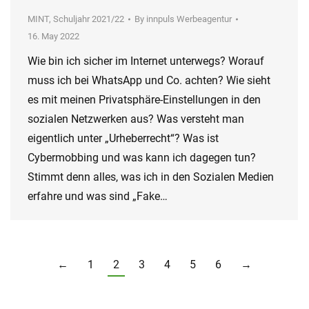
MINT
,
Schuljahr 2021/22
By
innpuls Werbeagentur
16. May 2022
Wie bin ich sicher im Internet unterwegs? Worauf
muss ich bei WhatsApp und Co. achten? Wie sieht
es mit meinen Privatsphäre-Einstellungen in den
sozialen Netzwerken aus? Was versteht man
eigentlich unter „Urheberrecht“? Was ist
Cybermobbing und was kann ich dagegen tun?
Stimmt denn alles, was ich in den Sozialen Medien
erfahre und was sind „Fake…
←
1
2
3
4
5
6
→