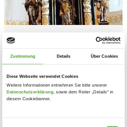
Maiandacht nach Jahren der
Beschränkungen wieder wie früher
Kollegium
,
Schuljahr 2021/22
By
innpuls Werbeagentur
Zustimmung
Details
Über Cookies
31. May 2022
Corona hat in den letzten Jahren leider auch unser
Diese Webseite verwendet Cookies
spirituelles und religiöses Gemeinschaftsleben
Weitere Informationen entnehmen Sie bitte unserer
behindert und verändert. Die traditionelle
Datenschutzerklärung
, sowie dem Reiter „Details“ in
Maiandacht in Taxlberg/Steinhaus fand entweder
diesem Cookiebanner.
im Freien vor der Kirche statt oder musste letztes
Jahr, wie die Adventwanderung und -besinnung,
ganz entfallen. Doch in der letzten Maiwoche 2022
Einwilligungsauswahl
war es wieder so weit, eine Feier wie früher,…