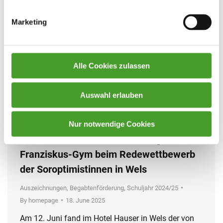
Marketing
Alle Cookies zulassen
Auswahl erlauben
Nur notwendige Cookies
Let`s talk about – Großer Erfolg für das
Franziskus-Gym beim Redewettbewerb
der Soroptimistinnen in Wels
Auszeichnungen
,
Begabtenförderung
,
Schuljahr 2024/25
By
homepage
18. June 2025
Am 12. Juni fand im Hotel Hauser in Wels der von