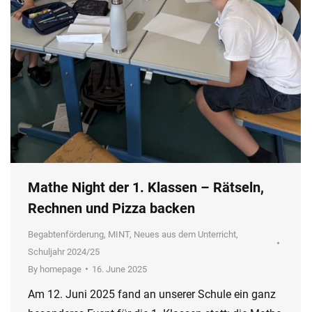
Mathe Night der 1. Klassen – Rätseln,
Rechnen und Pizza backen
Begabtenförderung
,
MINT
,
Neues aus dem Unterricht
,
Schuljahr 2024/25
By
homepage
16. June 2025
Am 12. Juni 2025 fand an unserer Schule ein ganz